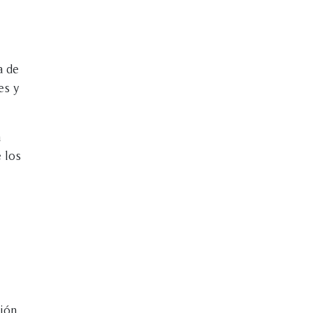
a de
es y
a
 los
ción