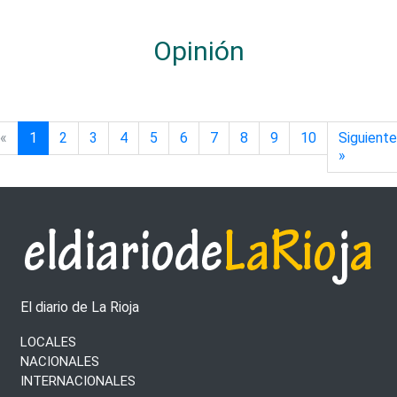
Opinión
«
1
(página actual)
2
3
4
5
6
7
8
9
10
Siguiente
»
El diario de La Rioja
LOCALES
NACIONALES
INTERNACIONALES