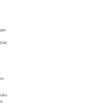
 que
Irán
so
iata
ón