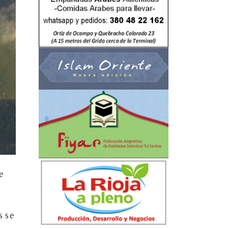
e
s se