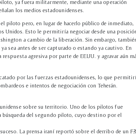
piloto, ya fuera militarmente, mediante una operación
 señalan los medios estadounidenses.
el piloto pero, en lugar de hacerlo público de inmediato,
os Unidos. Esto le permitiría negociar desde una posició
shington a cambio de la liberación. Sin embargo, tambié
a, ya sea antes de ser capturado o estando ya cautivo. En
a respuesta agresiva por parte de EE.UU. y agravar aún má
scatado por las fuerzas estadounidenses, lo que permitirí
ombardeos e intentos de negociación con Teherán.
unidense sobre su territorio. Uno de los pilotos fue
a búsqueda del segundo piloto, cuyo destino por el
 suceso. La prensa iraní reportó sobre el derribo de un F-3